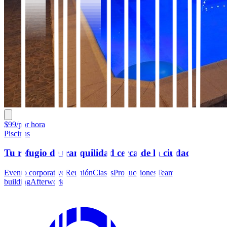
$99/por hora
Piscinas
Tu refugio de tranquilidad cerca de la ciudad
Evento corporativo
Reunión
Clases
Producciones
Team
building
Afterwork