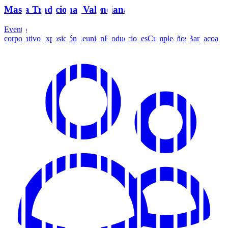
Masía Tradicional Valenciana
Evento
corporativo
Exposición
Reunión
Producciones
Cumpleaños
Barbacoa