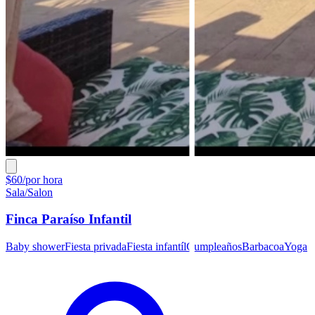
$60/por hora
Sala/Salon
Finca Paraíso Infantil
Baby shower
Fiesta privada
Fiesta infantíl
Cumpleaños
Barbacoa
Yoga