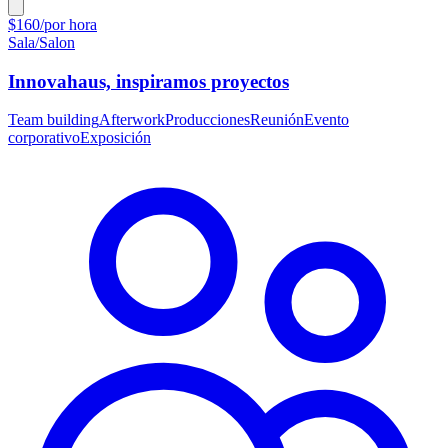
$160/por hora
Sala/Salon
Innovahaus, inspiramos proyectos
Team building
Afterwork
Producciones
Reunión
Evento
corporativo
Exposición