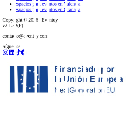
espacios para eventos
en
Valencia
espacios para eventos
en
Granada
Copyright © 2026 | Eventuy
v2.1.32
(P)
contacto@eventuy.com
Síguenos