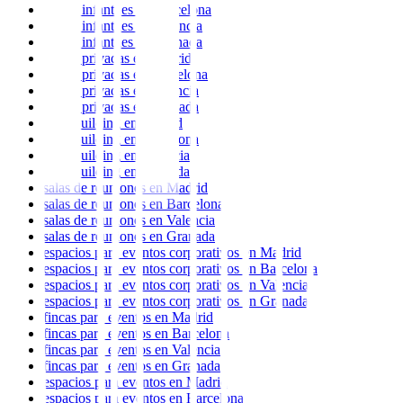
fiestas infantiles
en
Barcelona
fiestas infantiles
en
Valencia
fiestas infantiles
en
Granada
fiestas privadas
en
Madrid
fiestas privadas
en
Barcelona
fiestas privadas
en
Valencia
fiestas privadas
en
Granada
team building
en
Madrid
team building
en
Barcelona
team building
en
Valencia
team building
en
Granada
salas de reuniones
en
Madrid
salas de reuniones
en
Barcelona
salas de reuniones
en
Valencia
salas de reuniones
en
Granada
espacios para eventos corporativos
en
Madrid
espacios para eventos corporativos
en
Barcelona
espacios para eventos corporativos
en
Valencia
espacios para eventos corporativos
en
Granada
fincas para eventos
en
Madrid
fincas para eventos
en
Barcelona
fincas para eventos
en
Valencia
fincas para eventos
en
Granada
espacios para eventos
en
Madrid
espacios para eventos
en
Barcelona