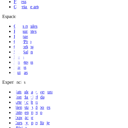
Fitness
Galeria de arte
Espacios
Casas rurales
Restaurantes
Piscinas
Casa/Piso
Coworking
Sala/Salon
Bares
Discotecas
Masías
Quintas
Experiencias
Naturaleza y aventura
Comida y bebida
Arte y cultura
Bienestar y deportes
Entretenimiento
Exposición
Curso y aprendizaje
Música