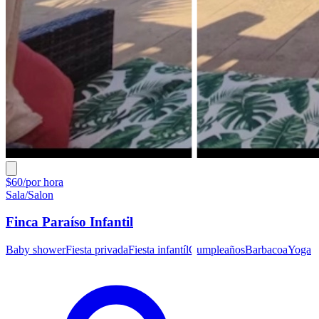
$60/por hora
Sala/Salon
Finca Paraíso Infantil
Baby shower
Fiesta privada
Fiesta infantíl
Cumpleaños
Barbacoa
Yoga