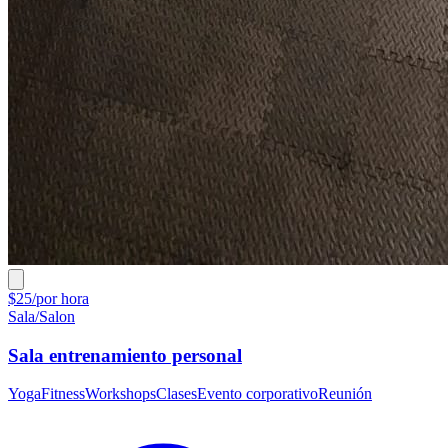
$25/por hora
Sala/Salon
Sala entrenamiento personal
Yoga
Fitness
Workshops
Clases
Evento corporativo
Reunión