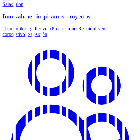
Sala/Salon
Innovahaus, inspiramos proyectos
Team building
Afterwork
Producciones
Reunión
Evento
corporativo
Exposición