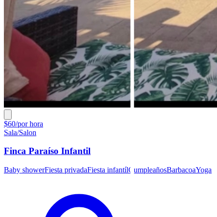
$60/por hora
Sala/Salon
Finca Paraíso Infantil
Baby shower
Fiesta privada
Fiesta infantíl
Cumpleaños
Barbacoa
Yoga