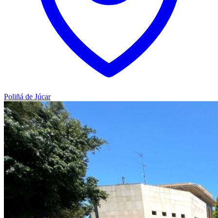
Poliñá de Júcar