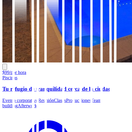
$99/por hora
Piscinas
Tu refugio de tranquilidad cerca de la ciudad
Evento corporativo
Reunión
Clases
Producciones
Team
building
Afterwork