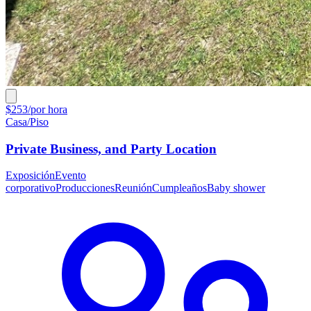
$253/por hora
Casa/Piso
Private Business, and Party Location
Exposición
Evento
corporativo
Producciones
Reunión
Cumpleaños
Baby shower