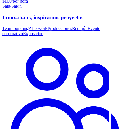
$160/por hora
Sala/Salon
Innovahaus, inspiramos proyectos
Team building
Afterwork
Producciones
Reunión
Evento
corporativo
Exposición