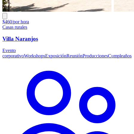
$460/por hora
Casas rurales
Villa Naranjos
Evento
corporativo
Workshops
Exposición
Reunión
Producciones
Cumpleaños