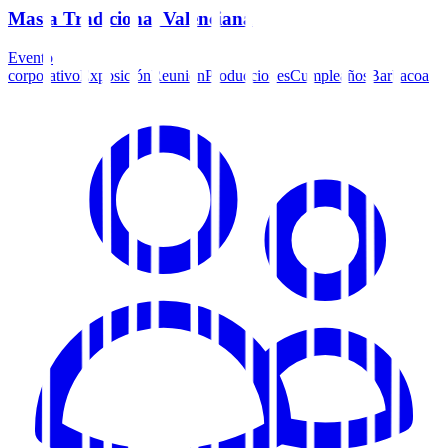
Masía Tradicional Valenciana
Evento
corporativo
Exposición
Reunión
Producciones
Cumpleaños
Barbacoa