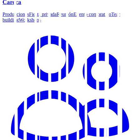
Caroca
Producciones
Fiesta privada
Reunión
Evento corporativo
Team
building
Workshops