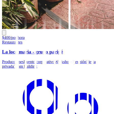
$400/por hora
Restaurantes
La loca maria - grupo paripé
Producciones
Evento corporativo
Workshops
Reunión
Fiesta
privada
Team building