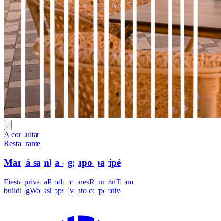
A consultar
Restaurantes
Mamá samba - grupo paripé
Fiesta privada
Producciones
Reunión
Team
building
Workshops
Evento corporativo