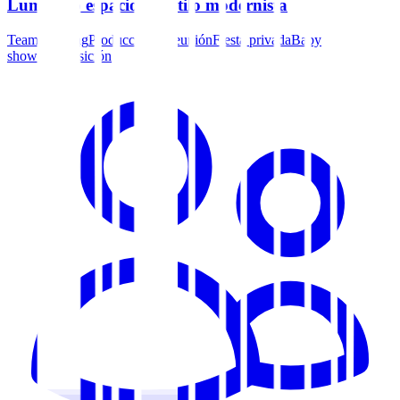
Luminoso espacio de estilo modernista
Team building
Producciones
Reunión
Fiesta privada
Baby
shower
Exposición