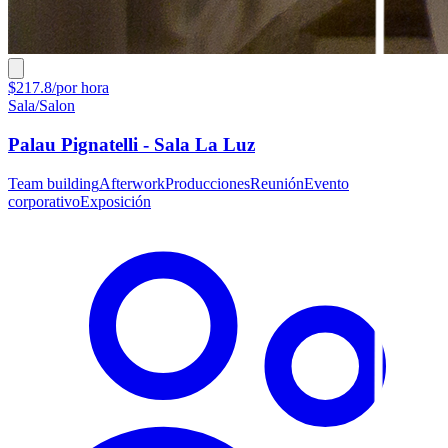
$217.8/por hora
Sala/Salon
Palau Pignatelli - Sala La Luz
Team building
Afterwork
Producciones
Reunión
Evento
corporativo
Exposición