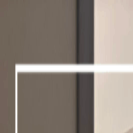
Sube tu espacio
US
Inicio