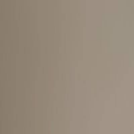
Sube tu espacio
US
Inicio